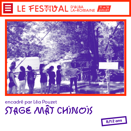
encadré par Léa Pouzet
STAGE MÂT CHINOIS
8/12 ans