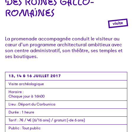
DES RUINES GALLO-
ROMAINES
visite
La promenade accompagnée conduit le visiteur au
cœur d’un programme architectural ambitieux avec
son centre administratif, son théâtre, ses temples et
ses boutiques.
13, 14 & 16 JUILLET 2017
Visite archéologique
Horaire
:
Chaque jour à 16h00
Lieu
:
Départ du Carbunica
Durée
:
1 heure
Tarif
:
7€ / 4€ (6/16 ans) / gratuit (-de 6 ans)
Public
:
Tout public