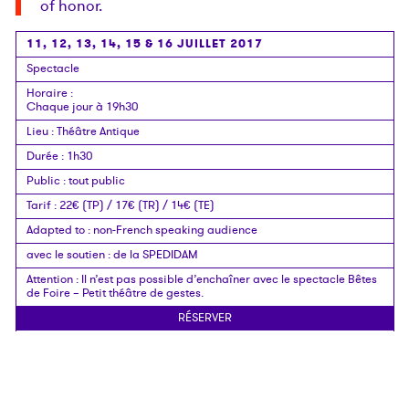
of honor.
11, 12, 13, 14, 15 & 16 JUILLET 2017
Spectacle
Horaire
:
Chaque jour à 19h30
Lieu
:
Théâtre Antique
Durée
:
1h30
Public
:
tout public
Tarif
:
22€ (TP) / 17€ (TR) / 14€ (TE)
Adapted to
:
non-French speaking audience
avec le soutien
:
de la SPEDIDAM
Attention
:
Il n’est pas possible d’enchaîner avec le spectacle Bêtes
de Foire – Petit théâtre de gestes.
RÉSERVER