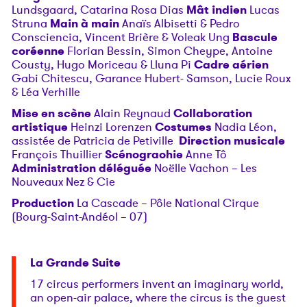
Lundsgaard, Catarina Rosa Dias
Mât indien
Lucas
Struna
Main à main
Anaïs Albisetti & Pedro
Consciencia, Vincent Brière & Voleak Ung
Bascule
coréenne
Florian Bessin, Simon Cheype, Antoine
Cousty, Hugo Moriceau & Lluna Pi
Cadre aérien
Gabi Chitescu, Garance Hubert- Samson, Lucie Roux
& Léa Verhille
Mise en scène
Alain Reynaud
Collaboration
artistique
Heinzi Lorenzen
Costumes
Nadia Léon,
assistée de Patricia de Petiville
Direction musicale
François Thuillier
Scénograohie
Anne Tô
Administration déléguée
Noëlle Vachon – Les
Nouveaux Nez & Cie
Production
La Cascade – Pôle National Cirque
(Bourg-Saint-Andéol – 07)
La Grande Suite
17 circus performers invent an imaginary world,
an open-air palace, where the circus is the guest