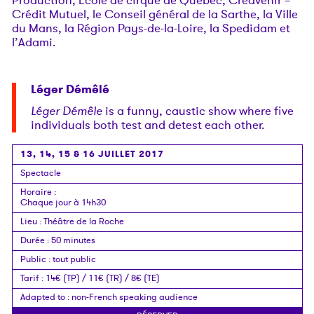
Production, Ecole de cirque de Québec, Créavenir –
Crédit Mutuel, le Conseil général de la Sarthe, la Ville
du Mans, la Région Pays-de-la-Loire, la Spedidam et
l’Adami.
Léger Démêlé
Léger Démêle
is a funny, caustic show where five
individuals both test and detest each other.
13, 14, 15 & 16 JUILLET 2017
Spectacle
Horaire
:
Chaque jour à 14h30
Lieu
:
Théâtre de la Roche
Durée
:
50 minutes
Public
:
tout public
Tarif
:
14€ (TP) / 11€ (TR) / 8€ (TE)
Adapted to
:
non-French speaking audience