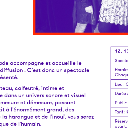
12, 1
Specta
e accompagne et accueille le
iffusion . Cʼest donc un spectacle
Horair
Chaque
résenté.
Lieu
:
C
teau, calfeutré, intime et
Durée
e dans un univers sonore et visuel
 mesure et démesure, passant
Public
tit à lʼénormément grand, des
Tarif
:
la harangue et de lʼinouï, vous serez
Réserv
que de lʼhumain.
avant.