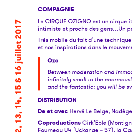
COMPAGNIE
Le CIRQUE OZIGNO est un cirque it
12, 13, 14, 15 & 16 juillet 2017
intimiste et proche des gens…Un pet
Très mobile du fait d’une technique
et nos inspirations dans le mouveme
Oze
Between moderation and immode
infinitely small to the enormous
and the fantastic: you will be s
DISTRIBUTION
De et avec
Hervé Le Belge, Nadège
Coproductions
Cirk’Eole (Montigny
Fourneau U4 (Uckange – 57), la Ca