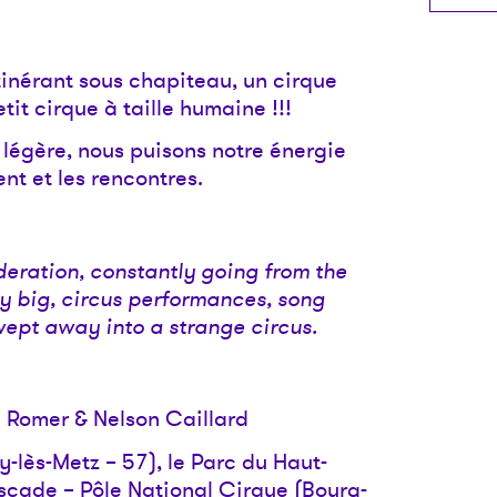
inérant sous chapiteau, un cirque
it cirque à taille humaine !!!
 légère, nous puisons notre énergie
nt et les rencontres.
ration, constantly going from the
ly big, circus performances, song
wept away into a strange circus.
 Romer & Nelson Caillard
-lès-Metz – 57), le Parc du Haut-
scade – Pôle National Cirque (Bourg-