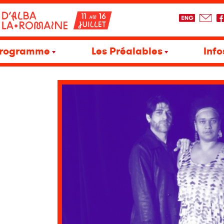
rogramme
Les Préalables
Info