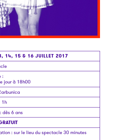
3, 14, 15 & 16 JUILLET 2017
cle
e
:
 jour à 18h00
arbunica
:
1h
:
dès 6 ans
GRATUIT
ation
:
sur le lieu du spectacle 30 minutes