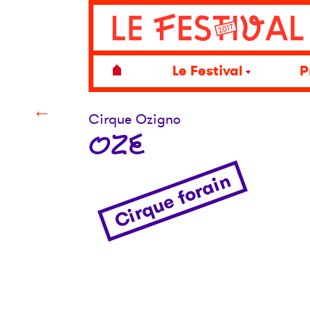
Le Festival
P
←
Cirque Ozigno
OZE
Cirque forain