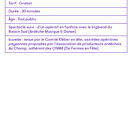
Tarif
:
Gratuit
Durée
:
30 minutes
Âge
:
Tout public
Spectacle suivi
:
d’un apéritif en fanfare avec le bigband du
Bassin Sud (Ardèche Musique & Danse)
buvette
:
tenue par le Comité Kléber en tête, assiettes apéritives
paysannes proposées par l’association de producteurs ardéchois
Au Champ, adhérent des CIVAM (De Fermes en Fête).